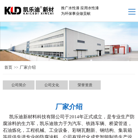
网站首页
推广水性漆 应用水性漆
为环保事业做贡献
新闻中心 +
水性工业漆产品 +
解决方案 +
案例中心 +
首页
>>
厂家介绍
厂家介绍 +
联系我们 +
公司简介
公司文化
荣誉资质
厂家介绍
凯乐迪新材料科技有限公司于
2014年正式成立，是专业
生产防
腐涂料的生力军，凯乐迪致力于为汽车、铁路车辆、桥梁管道，
石油炼化，工程机械、工业设备、彩钢瓦翻新、钢结构、集装箱
等提供先进专业的防腐涂料，公司有现代化成套智能制造生产设