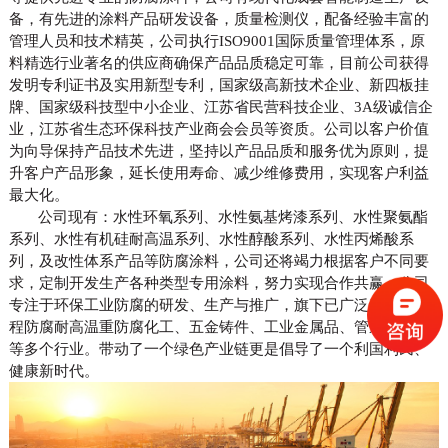
备，有先进的
涂料产品研发设备
，
质量检测仪，配备经验丰富的
管理人员和技术精英，公司执行
ISO9001国际质量
管理体系，原
料精选行业著名的供应商确保产品品质稳定可靠，目前公司获得
发明专利证书及
实用新
型专利
，
国家级高新技术企业、
新四板挂
牌、国家级科技型中小企业、江苏省民营科技企业、3A级诚信企
业，江苏省生态环保科技产业商会会员等资质。公司以客户价值
为向导保持产品技术先进，坚持以产品品质和服务优为原则，提
升客户产品形象，延长使用寿命、减少维修费用，实现客户利益
最大化。
公司现有：水性环氧系列、水性氨基烤漆系列、水性聚氨酯
系列、水性有机硅耐高温系列、水性醇酸系列、水性丙烯酸系
列，及改性体系产品等防腐涂料，公司还将竭力根据客户不同要
求，定制开发生产各种类型专用涂料，努力实现合作共赢。
公司
专注于环保工业防腐的研发、生产与推广，旗下已广泛应用到工
程防腐耐高温重防腐化工、五金铸件、工业金属品、管道、机械
等多个行业。带动了一个绿色产业链更是倡导了一个利国利民、
健康新时代。