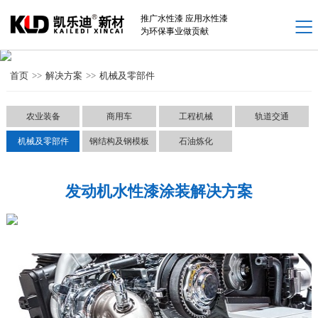
网站首页
推广水性漆 应用水性漆
为环保事业做贡献
新闻中心 +
水性工业漆产品 +
首页
>>
解决方案
>>
机械及零部件
解决方案 +
农业装备
商用车
工程机械
轨道交通
案例中心 +
机械及零部件
钢结构及钢模板
石油炼化
厂家介绍 +
发动机水性漆涂装解决方案
联系我们 +